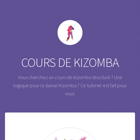
COURS DE KIZOMBA
Vous cherchez un cours de kizomba structuré ? Une
logique pour la danse Kizomba ?
Ce tutoriel est fait pour
vous.